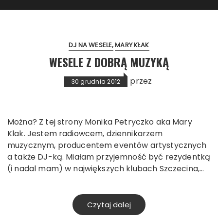
DJ NA WESELE
MARY KŁAK
WESELE Z DOBRĄ MUZYKĄ
przez
30 grudnia 2012
Można? Z tej strony Monika Petryczko aka Mary
Klak. Jestem radiowcem, dziennikarzem
muzycznym, producentem eventów artystycznych
a także DJ-ką. Miałam przyjemność być rezydentką
(i nadal mam) w największych klubach Szczecina,…
Czytaj dalej