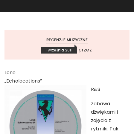
RECENZJE MUZYCZNE
przez
1 września 2011
Lone
„Echolocations”
R&S
Zabawa
dźwiękami i
zajęcia z
rytmiki. Tak