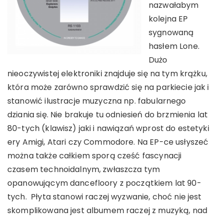
nazwałabym
kolejna EP
sygnowaną
hasłem Lone.
Dużo
nieoczywistej elektroniki znajduje się na tym krążku,
która może zarówno sprawdzić się na parkiecie jak i
stanowić ilustracje muzyczna np. fabularnego
dziania się. Nie brakuje tu odniesień do brzmienia lat
80-tych (klawisz) jaki i nawiązań wprost do estetyki
ery Amigi, Atari czy Commodore. Na EP-ce usłyszeć
można także całkiem sporą cześć fascynacji
czasem technoidalnym, zwłaszcza tym
opanowującym dancefloory z początkiem lat 90-
tych. Płyta stanowi raczej wyzwanie, choć nie jest
skomplikowana jest albumem raczej z muzyką, nad