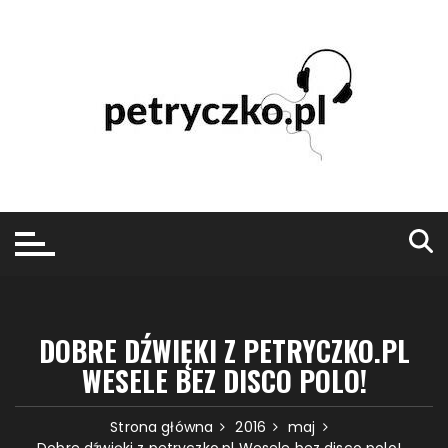
Przejdź
do
treści
DOBRE DŹWIĘKI Z PETRYCZKO.PL
WESELE BEZ DISCO POLO!
Strona główna
2016
maj