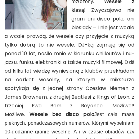
rozłożony.
Wesele z
Zwyczajowo nie
klasą!
gram ani disco polo, ani
biesiady – i nie jest wcale
a wcale prawdą, że wesele czy przyjęcie z muzyką
tylko dobrą to nie wesele.
DJ-ką zajmuję się od
ponad 10 lat, nosiło mnie w kierunku chilloutów i nu-
jazzu, funku, elektroniki a także muzyki filmowej. Dziś
od kilku lat wiedzę wyniesioną z klubów przekładam
na oarkiet weselny, na ktorym w miksturze
spotykają się z jednej strony Czesław Niemen z
James Brownem, z drugiej Beatlesi z Kings of Leon, z
trzeciej Ewa Bem z Beyonce. Możliwe?
Możliwe.
Wesele bez disco polo
Jest cała masa
pięknych, ponadczasowych numerów, którymi wypełniam
10-godzinne granie weselne. A i w czasie obiadów czy