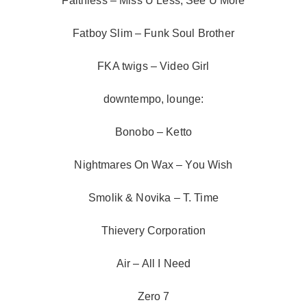
Faithless – Miss U Less, See U More
Fatboy Slim – Funk Soul Brother
FKA twigs – Video Girl
downtempo, lounge:
Bonobo – Ketto
Nightmares On Wax – You Wish
Smolik & Novika – T. Time
Thievery Corporation
Air – All I Need
Zero 7