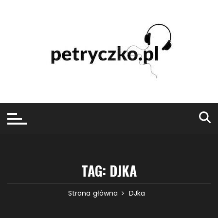
Przejdź
do
treści
TAG:
DJKA
Strona główna
DJka