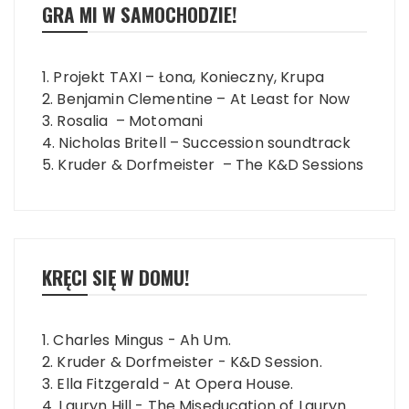
GRA MI W SAMOCHODZIE!
1. Projekt TAXI – Łona, Konieczny, Krupa
2. Benjamin Clementine – At Least for Now
3. Rosalia – Motomani
4. Nicholas Britell – Succession soundtrack
5. Kruder & Dorfmeister – The K&D Sessions
KRĘCI SIĘ W DOMU!
1. Charles Mingus - Ah Um.
2. Kruder & Dorfmeister - K&D Session.
3. Ella Fitzgerald - At Opera House.
4. Lauryn Hill - The Miseducation of Lauryn