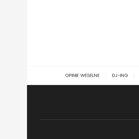
Przejdź
do
treści
OPINIE WESELNE
DJ-ING