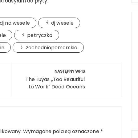
ki odsyłam do płyty.
dj na wesele
dj wesele
ele
petryczko
in
zachodniopomorskie
NASTĘPNY WPIS
The Luyas „Too Beautiful
to Work” Dead Oceans
likowany.
Wymagane pola są oznaczone
*