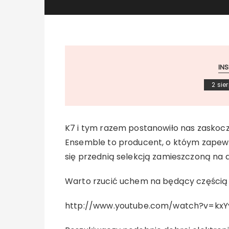
IN
2 sie
K7 i tym razem postanowiło nas zaskoc
Ensemble to producent, o któym zapewn
się przednią selekcją zamieszczoną na 
Warto rzucić uchem na będący częścią c
http://www.youtube.com/watch?v=kx