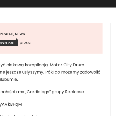
SPIRACJE
NEWS
przez
rpnia 2011
zyć ciekawą kompilacją. Motor City Drum
e jeszcze usłyszymy. Póki co możemy zadowolić
alubumie.
ałości rmx „Cardiology” grupy Recloose.
YyAVkBHqM