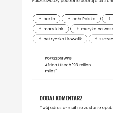
Poszukiwaczy podobnie dobrej elektroni
berlin
cała Polska
mary klak
muzyka na wes
petryczko i kowalik
szczec
Nawigacja
POPRZEDNI WPIS
wpisu
Africa Hitech "93 milion
miles"
DODAJ KOMENTARZ
Twój adres e-mail nie zostanie opub