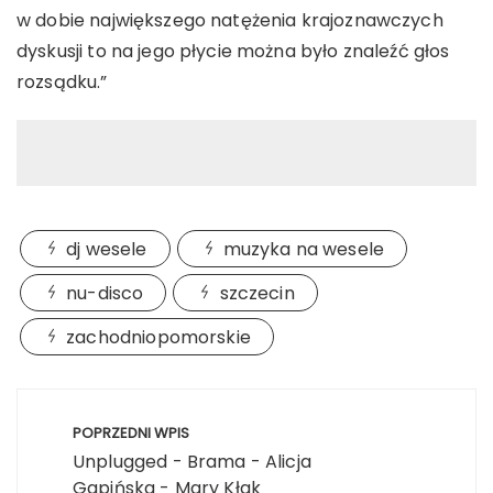
w dobie największego natężenia krajoznawczych
dyskusji to na jego płycie można było znaleźć głos
rozsądku.”
dj wesele
muzyka na wesele
nu-disco
szczecin
zachodniopomorskie
Nawigacja
wpisu
POPRZEDNI WPIS
Unplugged - Brama - Alicja
Gapińska - Mary Kłak