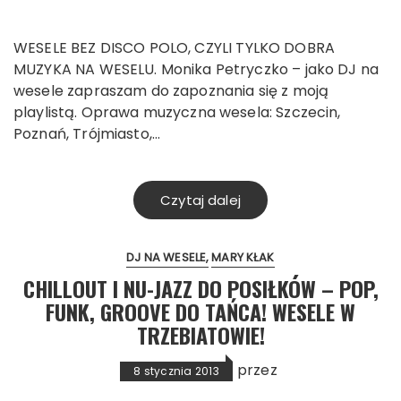
WESELE BEZ DISCO POLO, CZYLI TYLKO DOBRA
MUZYKA NA WESELU. Monika Petryczko – jako DJ na
wesele zapraszam do zapoznania się z moją
playlistą. Oprawa muzyczna wesela: Szczecin,
Poznań, Trójmiasto,…
Czytaj dalej
DJ NA WESELE
MARY KŁAK
CHILLOUT I NU-JAZZ DO POSIŁKÓW – POP,
FUNK, GROOVE DO TAŃCA! WESELE W
TRZEBIATOWIE!
przez
8 stycznia 2013