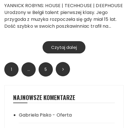
YANNICK ROBYNS: HOUSE | TECHHOUSE | DEEPHOUSE
Urodzony w Belgii talent pierwszej klasy. Jego
przygoda z muzyka rozpoczeła się gdy miał 15 lat.
Dość szybko w swoich poszkawinniac trafił na…
Czytaj dalej
Stronicowanie
1
…
5
wpisów
NAJNOWSZE KOMENTARZE
Gabriela Pisko
-
Oferta