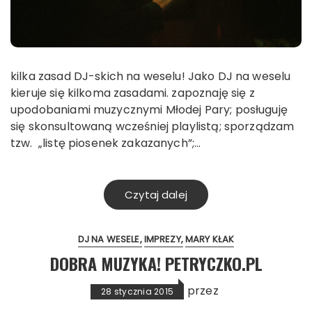
kilka zasad DJ-skich na weselu! Jako DJ na weselu
kieruje się kilkoma zasadami. zapoznaję się z
upodobaniami muzycznymi Młodej Pary; posługuję
się skonsultowaną wcześniej playlistą; sporządzam
tzw. „listę piosenek zakazanych”;…
Czytaj dalej
DJ NA WESELE
IMPREZY
MARY KŁAK
DOBRA MUZYKA! PETRYCZKO.PL
przez
28 stycznia 2015