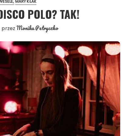
WESELE
MARY KŁAK
DISCO POLO? TAK!
Monika Petryczko
przez