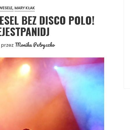
WESELE
MARY KŁAK
ESEL BEZ DISCO POLO!
EJESTPANIDJ
Monika Petryczko
przez