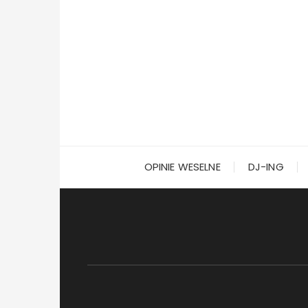
Przejdź
do
treści
OPINIE WESELNE
DJ-ING