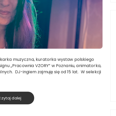
ikarka muzyczna, kuratorka wystaw polskiego
designu „Pracownia VZORY” w Poznaniu, animatorka,
ych. DJ-ingiem zajmuję się od 15 lat. W selekcji
zytaj dalej