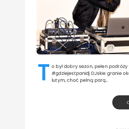
T
o był dobry sezon, pełen podróży w
#gdziejestpanidj DJskie granie ok
lutym, choć pełną parą…
C