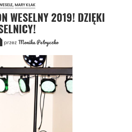
WESELE
MARY KŁAK
N WESELNY 2019! DZIĘKI
SELNICY!
Monika Petryczko
przez