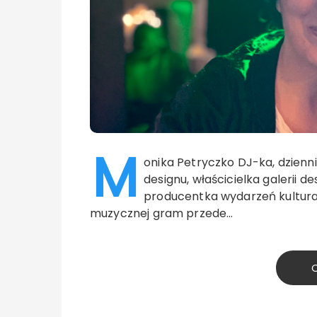
M
onika Petryczko DJ-ka, dzienn
designu, właścicielka galerii 
producentka wydarzeń kulturaln
muzycznej gram przede…
C