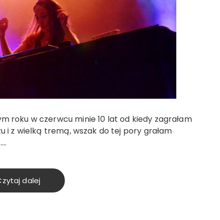
m roku w czerwcu minie 10 lat od kiedy zagrałam
u i z wielką tremą, wszak do tej pory grałam
….
zytaj dalej