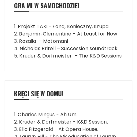
GRA MI W SAMOCHODZIE!
1. Projekt TAXI – Łona, Konieczny, Krupa
2. Benjamin Clementine – At Least for Now
3. Rosalia – Motomani
4. Nicholas Britell – Succession soundtrack
5. Kruder & Dorfmeister – The K&D Sessions
KRĘCI SIĘ W DOMU!
1. Charles Mingus - Ah Um.
2. Kruder & Dorfmeister - K&D Session.
3. Ella Fitzgerald - At Opera House.
4. Lauryn Hill - The Miseducation of Lauryn