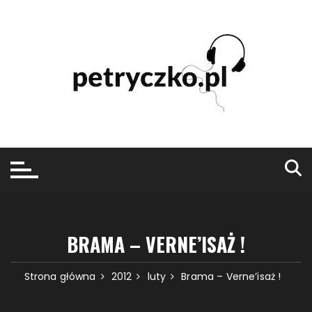
Przejdź
do
treści
BRAMA – VERNE’ISAŻ !
Strona główna
2012
luty
Brama – Verne’isaż !