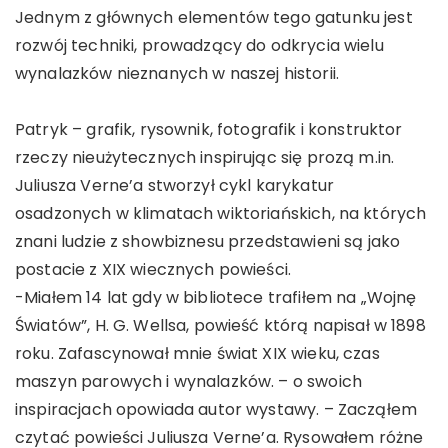
Jednym z głównych elementów tego gatunku jest
rozwój techniki, prowadzący do odkrycia wielu
wynalazków nieznanych w naszej historii.
Patryk – grafik, rysownik, fotografik i konstruktor
rzeczy nieużytecznych inspirując się prozą m.in.
Juliusza Verne’a stworzył cykl karykatur
osadzonych w klimatach wiktoriańskich, na których
znani ludzie z showbiznesu przedstawieni są jako
postacie z XIX wiecznych powieści.
-Miałem 14 lat gdy w bibliotece trafiłem na „Wojnę
Światów”, H. G. Wellsa, powieść którą napisał w 1898
roku. Zafascynował mnie świat XIX wieku, czas
maszyn parowych i wynalazków. – o swoich
inspiracjach opowiada autor wystawy. – Zacząłem
czytać powieści Juliusza Verne’a. Rysowałem różne