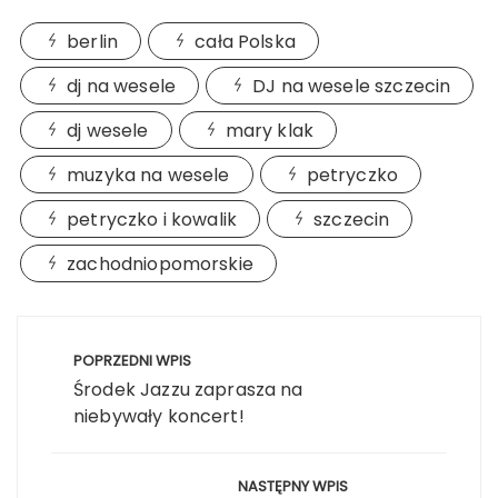
berlin
cała Polska
dj na wesele
DJ na wesele szczecin
dj wesele
mary klak
muzyka na wesele
petryczko
petryczko i kowalik
szczecin
zachodniopomorskie
Nawigacja
wpisu
POPRZEDNI WPIS
Środek Jazzu zaprasza na
niebywały koncert!
NASTĘPNY WPIS