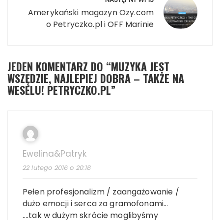
Amerykański magazyn Ozy.com
o Petryczko.pl i OFF Marinie
JEDEN KOMENTARZ DO “
MUZYKA JEST
WSZĘDZIE, NAJLEPIEJ DOBRA – TAKŻE NA
WESELU! PETRYCZKO.PL
”
Ewelina&Patryk
22 lutego 2016 o 20:18
Pełen profesjonalizm / zaangażowanie /
dużo emocji i serca za gramofonami…
….tak w dużym skrócie moglibyśmy