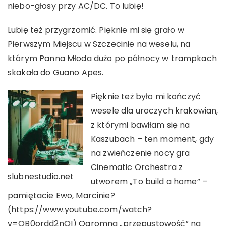
niebo-głosy przy AC/DC. To lubię!
Lubię też przygrzomić. Pięknie mi się grało w
Pierwszym Miejscu w Szczecinie na weselu, na
którym Panna Młoda dużo po północy w trampkach
skakała do Guano Apes.
Pięknie też było mi kończyć
wesele dla uroczych krakowian,
z którymi bawiłam się na
Kaszubach – ten moment, gdy
na zwieńczenie nocy gra
Cinematic Orchestra z
slubnestudio.net
utworem „To build a home” –
pamiętacie Ewo, Marcinie?
(https://www.youtube.com/watch?
v=QB0ordd2nOI) Ogromna „przepustowość” na