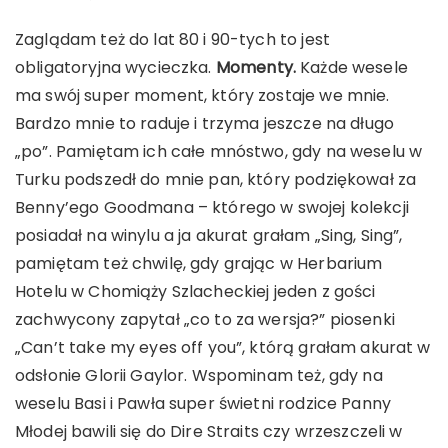
Zaglądam też do lat 80 i 90-tych to jest
obligatoryjna wycieczka.
Momenty.
Każde wesele
ma swój super moment, który zostaje we mnie.
Bardzo mnie to raduje i trzyma jeszcze na długo
„po”. Pamiętam ich całe mnóstwo, gdy na weselu w
Turku podszedł do mnie pan, który podziękował za
Benny’ego Goodmana – którego w swojej kolekcji
posiadał na winylu a ja akurat grałam „Sing, Sing”,
pamiętam też chwilę, gdy grając w Herbarium
Hotelu w Chomiąży Szlacheckiej jeden z gości
zachwycony zapytał „co to za wersja?” piosenki
„Can’t take my eyes off you”, którą grałam akurat w
odsłonie Glorii Gaylor. Wspominam też, gdy na
weselu Basi i Pawła super świetni rodzice Panny
Młodej bawili się do Dire Straits czy wrzeszczeli w