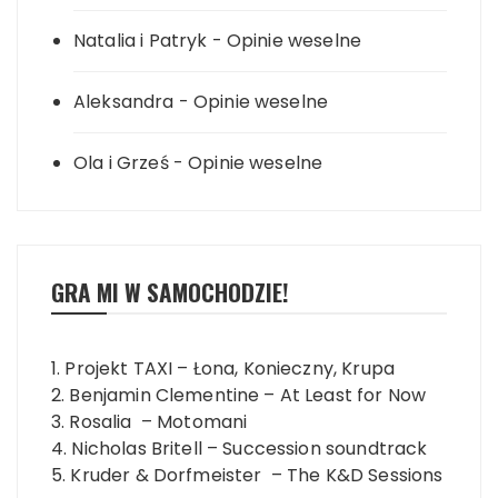
Natalia i Patryk
-
Opinie weselne
Aleksandra
-
Opinie weselne
Ola i Grześ
-
Opinie weselne
GRA MI W SAMOCHODZIE!
1. Projekt TAXI – Łona, Konieczny, Krupa
2. Benjamin Clementine – At Least for Now
3. Rosalia – Motomani
4. Nicholas Britell – Succession soundtrack
5. Kruder & Dorfmeister – The K&D Sessions