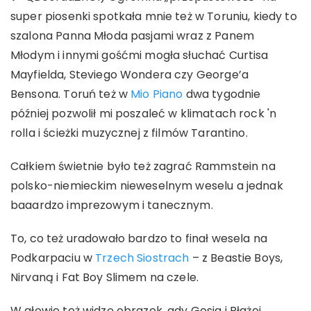
super piosenki spotkała mnie też w Toruniu, kiedy to
szalona Panna Młoda pasjami wraz z Panem
Młodym i innymi gośćmi mogła słuchać Curtisa
Mayfielda, Steviego Wondera czy George’a
Bensona. Toruń też w
Mio Piano
dwa tygodnie
później pozwolił mi poszaleć w klimatach rock 'n
rolla i ścieżki muzycznej z filmów Tarantino.
Całkiem świetnie było też zagrać Rammstein na
polsko-niemieckim nieweselnym weselu a jednak
baaardzo imprezowym i tanecznym.
To, co też uradowało bardzo to finał wesela na
Podkarpaciu w
Trzech Siostrach
– z Beastie Boys,
Nirvaną i Fat Boy Slimem na czele.
W głowie też widzę obrazek, gdy Gosia i Błażej