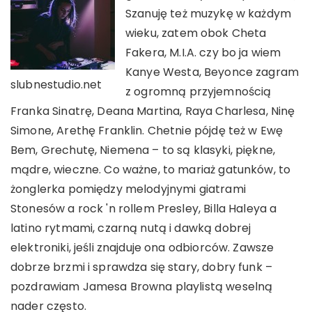
Szanuję też muzykę w każdym
wieku, zatem obok Cheta
Fakera, M.I.A. czy bo ja wiem
Kanye Westa, Beyonce zagram
slubnestudio.net
z ogromną przyjemnością
Franka Sinatrę, Deana Martina, Raya Charlesa, Ninę
Simone, Arethę Franklin. Chetnie pójdę też w Ewę
Bem, Grechutę, Niemena – to są klasyki, piękne,
mądre, wieczne. Co ważne, to mariaż gatunków, to
żonglerka pomiędzy melodyjnymi giatrami
Stonesów a rock 'n rollem Presley, Billa Haleya a
latino rytmami, czarną nutą i dawką dobrej
elektroniki, jeśli znajduje ona odbiorców. Zawsze
dobrze brzmi i sprawdza się stary, dobry funk –
pozdrawiam Jamesa Browna playlistą weselną
nader często.