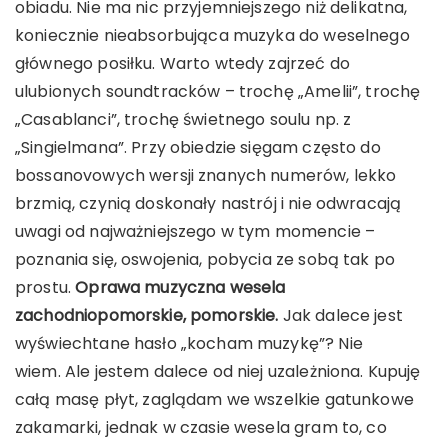
obiadu. Nie ma nic przyjemniejszego niż delikatna,
koniecznie nieabsorbująca muzyka do weselnego
głównego posiłku. Warto wtedy zajrzeć do
ulubionych soundtracków – trochę „Amelii”, trochę
„Casablanci”, trochę świetnego soulu np. z
„Singielmana”. Przy obiedzie sięgam często do
bossanovowych wersji znanych numerów, lekko
brzmią, czynią doskonały nastrój i nie odwracają
uwagi od najważniejszego w tym momencie –
poznania się, oswojenia, pobycia ze sobą tak po
prostu.
Oprawa muzyczna wesela
zachodniopomorskie, pomorskie.
Jak dalece jest
wyświechtane hasło „kocham muzykę”? Nie
wiem. Ale jestem dalece od niej uzależniona. Kupuję
całą masę płyt, zaglądam we wszelkie gatunkowe
zakamarki, jednak w czasie wesela gram to, co