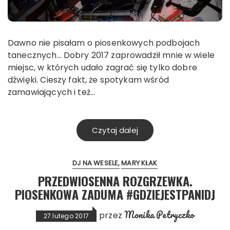
Dawno nie pisałam o piosenkowych podbojach
tanecznych… Dobry 2017 zaprowadził mnie w wiele
miejsc, w których udało zagrać się tylko dobre
dźwięki. Cieszy fakt, że spotykam wśród
zamawiających i też…
Czytaj dalej
DJ NA WESELE
MARY KŁAK
PRZEDWIOSENNA ROZGRZEWKA.
PIOSENKOWA ZADUMA #GDZIEJESTPANIDJ
Monika Petryczko
przez
27 lutego 2017