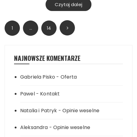
Czytaj dalej
Stronicowanie
1
…
14
wpisów
NAJNOWSZE KOMENTARZE
Gabriela Pisko
-
Oferta
Pawel
-
Kontakt
Natalia i Patryk
-
Opinie weselne
Aleksandra
-
Opinie weselne