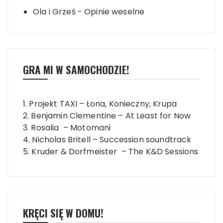
Ola i Grześ
-
Opinie weselne
GRA MI W SAMOCHODZIE!
1. Projekt TAXI – Łona, Konieczny, Krupa
2. Benjamin Clementine – At Least for Now
3. Rosalia – Motomani
4. Nicholas Britell – Succession soundtrack
5. Kruder & Dorfmeister – The K&D Sessions
KRĘCI SIĘ W DOMU!