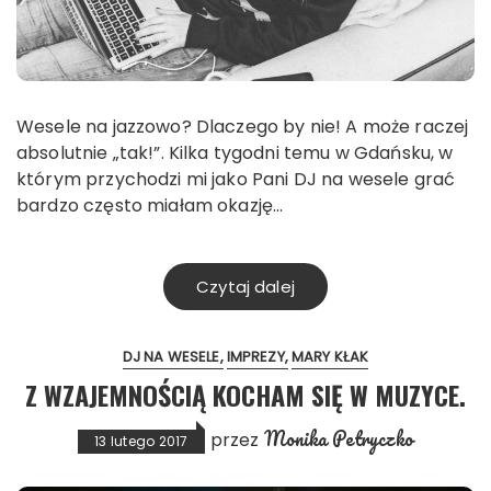
Wesele na jazzowo? Dlaczego by nie! A może raczej
absolutnie „tak!”. Kilka tygodni temu w Gdańsku, w
którym przychodzi mi jako Pani DJ na wesele grać
bardzo często miałam okazję…
Czytaj dalej
DJ NA WESELE
IMPREZY
MARY KŁAK
Z WZAJEMNOŚCIĄ KOCHAM SIĘ W MUZYCE.
Monika Petryczko
przez
13 lutego 2017