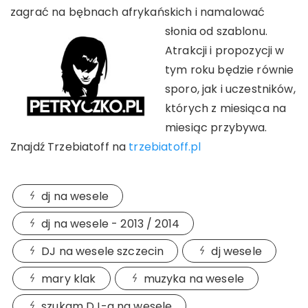
zagrać na bębnach afrykańskich i namalować
słonia od szablonu.
Atrakcji i propozycji w
tym roku będzie równie
sporo, jak i uczestników,
których z miesiąca na
miesiąc przybywa.
Znajdź Trzebiatoff na
trzebiatoff.pl
dj na wesele
dj na wesele - 2013 / 2014
DJ na wesele szczecin
dj wesele
mary klak
muzyka na wesele
szukam DJ-a na wesele