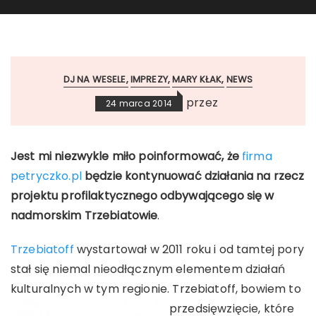
DJ NA WESELE
IMPREZY
MARY KŁAK
NEWS
przez
24 marca 2014
Jest mi niezwykle miło poinformować, że
firma
petryczko.pl
będzie kontynuować działania na rzecz
projektu profilaktycznego odbywającego się w
nadmorskim Trzebiatowie
.
Trzebiatoff
wystartował w 2011 roku i od tamtej pory
stał się niemal nieodłącznym elementem działań
kulturalnych w tym regionie.
Trzebiatoff, bowiem to
przedsięwzięcie, które