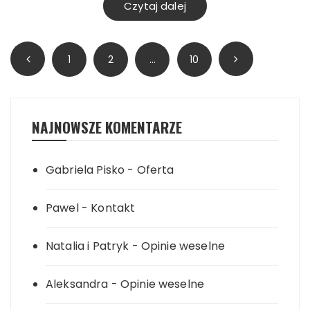
Czytaj dalej
Stronicowanie
1
2
…
10
wpisów
NAJNOWSZE KOMENTARZE
Gabriela Pisko
-
Oferta
Pawel
-
Kontakt
Natalia i Patryk
-
Opinie weselne
Aleksandra
-
Opinie weselne