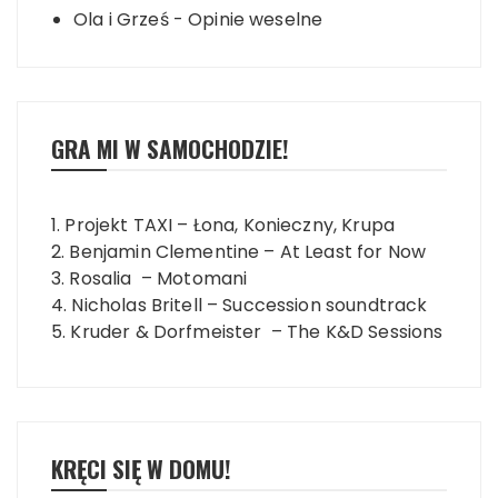
Ola i Grześ
-
Opinie weselne
GRA MI W SAMOCHODZIE!
1. Projekt TAXI – Łona, Konieczny, Krupa
2. Benjamin Clementine – At Least for Now
3. Rosalia – Motomani
4. Nicholas Britell – Succession soundtrack
5. Kruder & Dorfmeister – The K&D Sessions
KRĘCI SIĘ W DOMU!