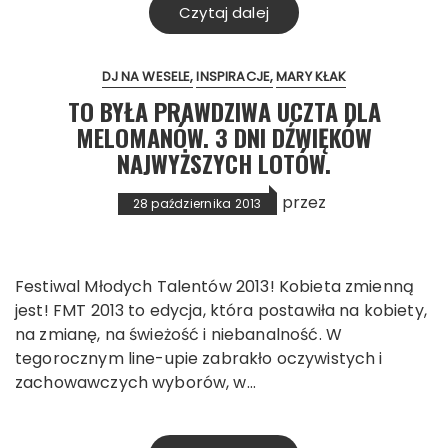
Czytaj dalej
DJ NA WESELE
INSPIRACJE
MARY KŁAK
TO BYŁA PRAWDZIWA UCZTA DLA
MELOMANÓW. 3 DNI DŹWIĘKÓW
NAJWYŻSZYCH LOTÓW.
przez
28 października 2013
Festiwal Młodych Talentów 2013! Kobieta zmienną
jest! FMT 2013 to edycja, która postawiła na kobiety,
na zmianę, na świeżość i niebanalność. W
tegorocznym line-upie zabrakło oczywistych i
zachowawczych wyborów, w…