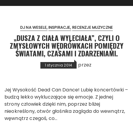
DJ NA WESELE
INSPIRACJE
RECENZJE MUZYCZNE
„DUSZA Z CIAŁA WYLECIAŁA”, CZYLI O
ZMYSŁOWYCH WĘDRÓWKACH POMIĘDZY
ŚWIATAMI, CZASAMI I ZDARZENIAMI.
przez
1 stycznia 2014
Jej Wysokość Dead Can Dance! Lubię koncertówki –
budzą lekko wykluczające się emocje. Z jednej
strony człowiek dzięki nim, poprzez bliżej
nieokreślony, otwór głośnika zagląda do wewnątrz,
węwnątrz czegoś, co…