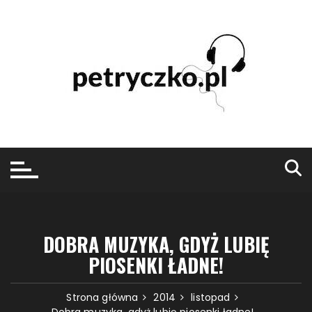
Przejdź
do
treści
DOBRA MUZYKA, GDYŻ LUBIĘ
PIOSENKI ŁADNE!
Strona główna
2014
listopad