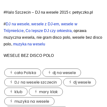
#
Halo Szczecin – DJ na wesele 2015 r. petryczko.pl
#
DJ na wesele, wesele z DJ-em, wesele w
Trójmieście
,
Co lepsze DJ czy orkiestra,
oprawa
muzyczna wesela, nie gram disco polo, wesele bez disco
polo,
muzyka na weselu
WESELE BEZ DISCO POLO
cała Polska
dj na wesele
DJ na wesele szczecin
dj wesele
klub
mary klak
muzyka na wesele