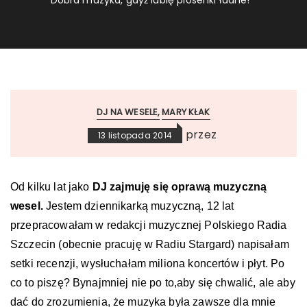
Dobra muzyka, gdyż lubię piosenki ładne!
DJ NA WESELE
MARY KŁAK
przez
13 listopada 2014
Od kilku lat jako
DJ zajmuję się oprawą muzyczną
wesel.
Jestem dziennikarką muzyczną, 12 lat
przepracowałam w redakcji muzycznej Polskiego Radia
Szczecin (obecnie pracuję w Radiu Stargard) napisałam
setki recenzji, wysłuchałam miliona koncertów i płyt. Po
co to piszę? Bynajmniej nie po to,aby się chwalić, ale aby
dać do zrozumienia, że muzyka była zawsze dla mnie