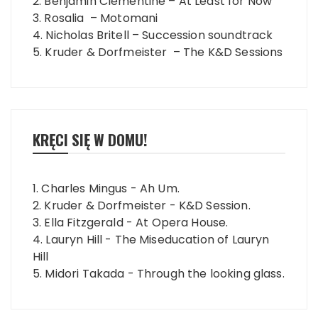
2. Benjamin Clementine – At Least for Now
3. Rosalia – Motomani
4. Nicholas Britell – Succession soundtrack
5. Kruder & Dorfmeister – The K&D Sessions
KRĘCI SIĘ W DOMU!
1. Charles Mingus - Ah Um.
2. Kruder & Dorfmeister - K&D Session.
3. Ella Fitzgerald - At Opera House.
4. Lauryn Hill - The Miseducation of Lauryn
Hill
5. Midori Takada - Through the looking glass.